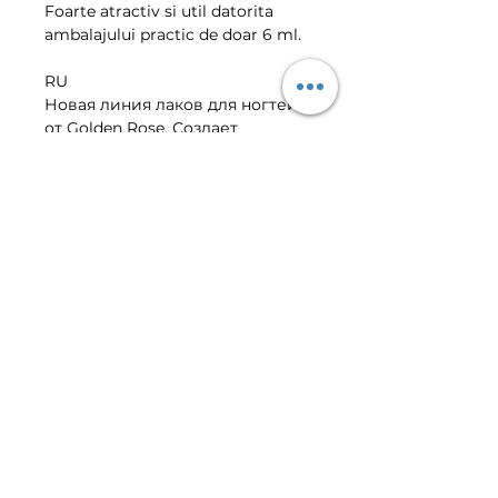
Foarte atractiv si util datorita 
ambalajului practic de doar 6 ml.
RU
Новая линия лаков для ногтей 
от Golden Rose. Создает 
гламурные ногти благодаря 
блестящей и длительный 
формуле и представленным 
широким диапазоном цветов. 
Очень привлекательный, в 
минимальной и практичной 
упаковке.
VIBER | TELEGRAM CLIENT
CENTER
+373-799-01-022
©
2016-2026
Golden Rose E-
Shop.