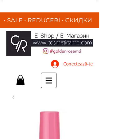
• SALE • REDUCERI
•
СКИДКИ
•
Conectează-te