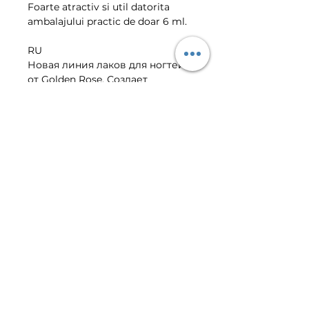
Foarte atractiv si util datorita 
ambalajului practic de doar 6 ml.
RU
Новая линия лаков для ногтей 
от Golden Rose. Создает 
гламурные ногти благодаря 
блестящей и длительный 
формуле и представленным 
широким диапазоном цветов. 
Очень привлекательный, в 
минимальной и практичной 
упаковке.
VIBER | TELEGRAM CLIENT
CENTER
+373-799-01-022
©
2016-2026
Golden Rose E-
Shop.