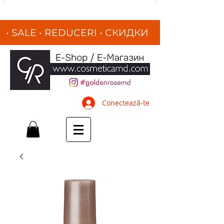
• SALE • REDUCERI
•
СКИДКИ
•
Conectează-te