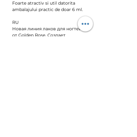
Foarte atractiv si util datorita 
ambalajului practic de doar 6 ml.
RU
Новая линия лаков для ногтей 
от Golden Rose. Создает 
гламурные ногти благодаря 
блестящей и длительный 
формуле и представленным 
широким диапазоном цветов. 
Очень привлекательный, в 
минимальной и практичной 
упаковке.
VIBER | TELEGRAM CLIENT
CENTER
+373-799-01-022
©
2016-2026
Golden Rose E-
Shop.