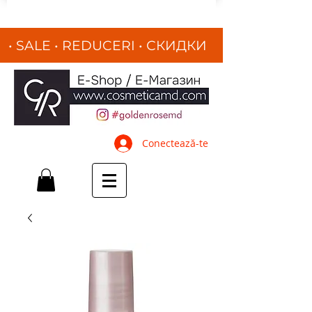
• SALE • REDUCERI
•
СКИДКИ
•
Conectează-te