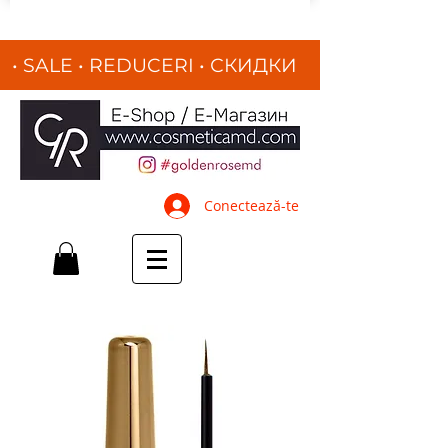
• SALE • REDUCERI
•
СКИДКИ
•
Conectează-te