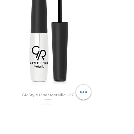
GR Style Liner Metallic - 07
Preț
91,00 L