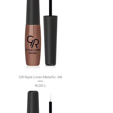
GR Style Liner Metallic -06
Preț
91,00 L