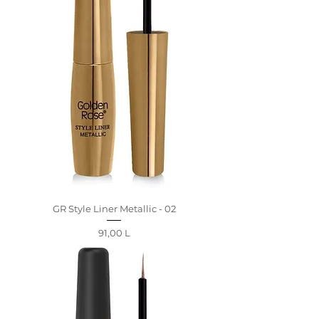
GR Style Liner Metallic - 02
Preț
91,00 L