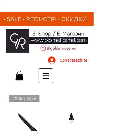
• SALE • REDUCERI
•
СКИДКИ
•
Conectează-te
-25% | SALE