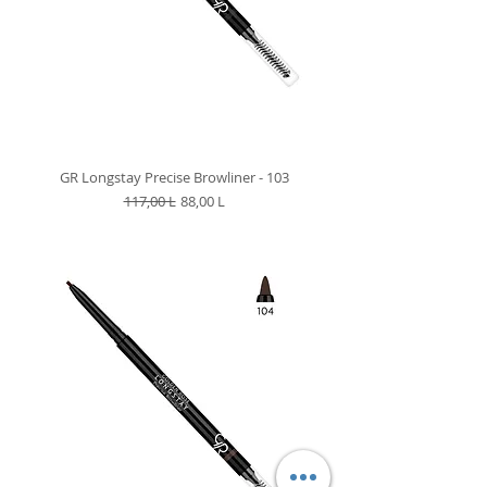
GR Longstay Precise Browliner - 103
Preț normal
Preț redus
117,00 L
88,00 L