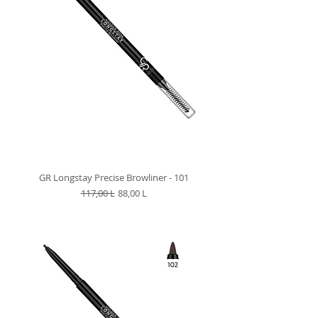
GR Longstay Precise Browliner - 101
Preț normal
Preț redus
117,00 L
88,00 L