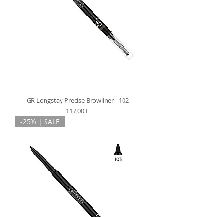
GR Longstay Precise Browliner - 102
Preț
117,00 L
-25% | SALE