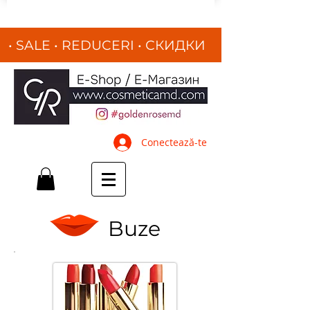
• SALE • REDUCERI
•
СКИДКИ
•
Conectează-te
Buze